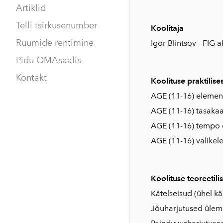
Artiklid
Telli tsirkusenumber
Koolitaja
Ruumide rentimine
Igor Blintsov - FIG 
Pidu OMAsaalis
Kontakt
Koolituse praktilis
AGE (11-16) element
AGE (11-16) tasaka
AGE (11-16) tempo
AGE (11-16) valike
Koolituse teoreetil
Kätelseisud (ühel kä
Jõuharjutused ülemi