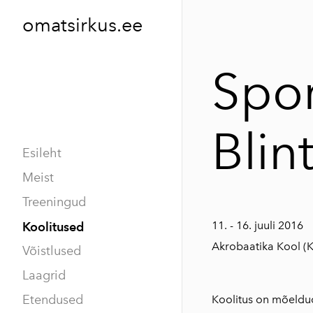
omatsirkus.ee
Spor
Blin
Esileht
Meist
Treeningud
11. - 16. juuli 2016
Koolitused
Akrobaatika Kool (Ko
Võistlused
Laagrid
Etendused
Koolitus on mõeldud 