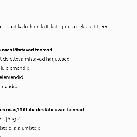
akrobaatika kohtunik (III kategooria), ekspert treener
es osas läbitavad teemad
ide ettevalmistavad harjutused
alu elemendid
 elemendid
lemendid
ises osas/töötubades läbitavad teemad
el, jõuga)
stele ja alumistele