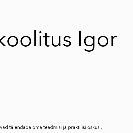
lisati ostukorvi.
Vaata ostukorvi
oolitus Igor
ivad täiendada oma teadmisi ja praktilisi oskusi.