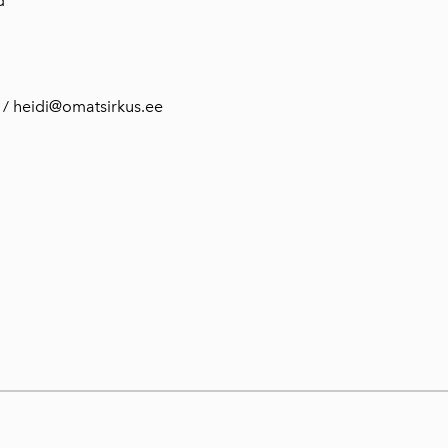
d
 / heidi@omatsirkus.ee