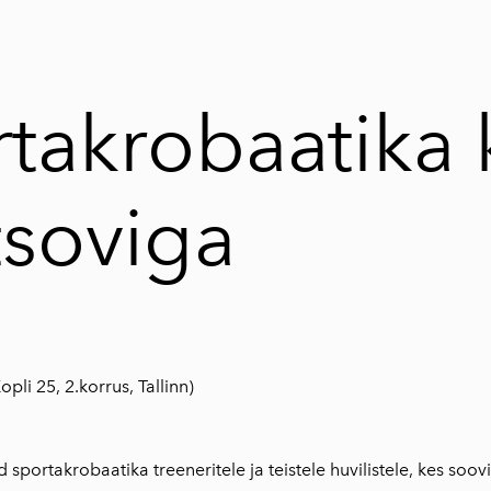
takrobaatika k
tsoviga
pli 25, 2.korrus, Tallinn)
sportakrobaatika treeneritele ja teistele huvilistele, kes soov