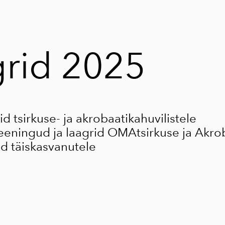
rid 2025
d tsirkuse- ja akrobaatikahuvilistele
eeningud ja laagrid OMAtsirkuse ja Akrob
d täiskasvanutele