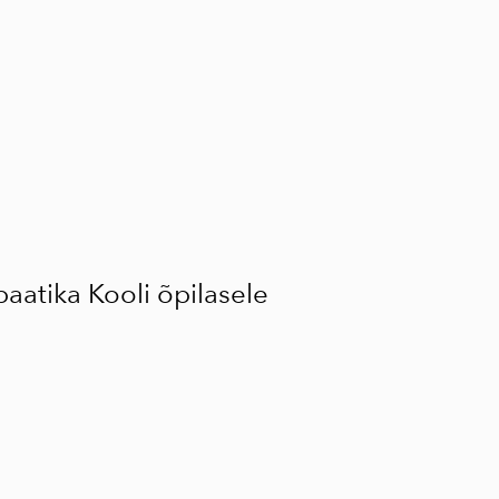
lisati ostukorvi.
Vaata ostukorvi
aatika Kooli õpilasele