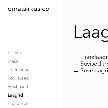
omatsirkus.ee
Laag
Esileht
→ Linnalaagri
Meist
→ Suvised tr
→ Suvelaagri
Treeningud
Koolitused
Võistlused
Laagrid
Etendused