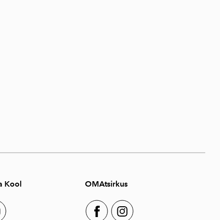
a Kool
OMAtsirkus