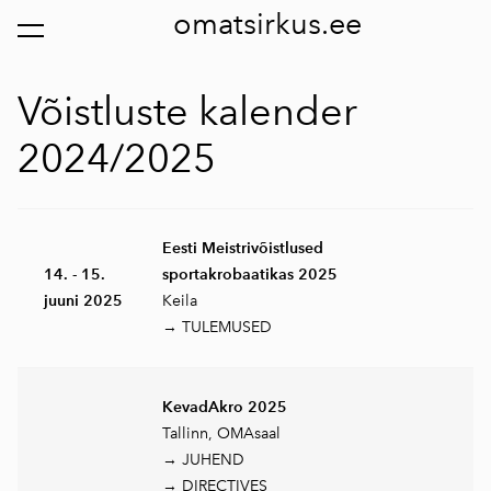
omatsirkus.ee
lisati ostukorvi.
Vaata ostukorvi
Võistluste kalender
2024/2025
Eesti Meistrivõistlused
14. - 15.
sportakrobaatikas 2025
juuni 2025
Keila
→ TULEMUSED
KevadAkro 2025
Tallinn, OMAsaal
→ JUHEND
→ DIRECTIVES