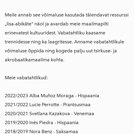
Meile annab see võimaluse kasutada täiendavat ressurssi
„lisa-abikäte" näol ja avardab meie maailmapilti
erinevatest kultuuridest. Vabatahtliku kaasame
trennidesse ning ka laagritesse. Anname vabatahtlikule
võimaluse õppida ning kogeda palju uut tsirkuse- ja
akrobaatikamaailma kohta.
Meie vabatahtlikud:
2022/2023 Alba Muñoz Moraga - Hispaania
2021/2022 Lucie Perrotte - Prantsusmaa
2020/2021 Svetlana Kazakova - Venemaa
2019/2020 Inés Piedra - Hispaania
2018/2019 Nora Benz - Saksamaa