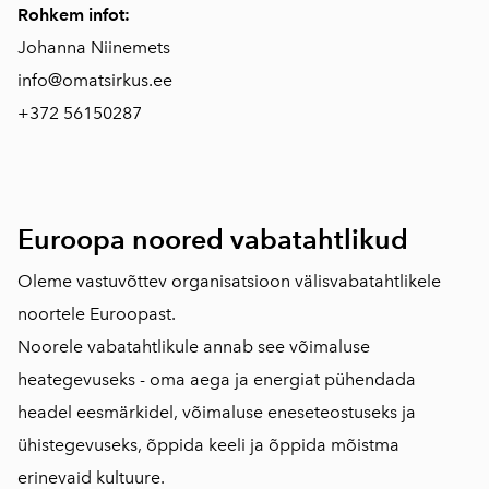
Rohkem infot:
Johanna Niinemets
info@omatsirkus.ee
+372 56150287
Euroopa noored vabatahtlikud
Oleme vastuvõttev organisatsioon välisvabatahtlikele
noortele Euroopast.
Noorele vabatahtlikule annab see võimaluse
heategevuseks - oma aega ja energiat pühendada
headel eesmärkidel, võimaluse eneseteostuseks ja
ühistegevuseks, õppida keeli ja õppida mõistma
erinevaid kultuure.