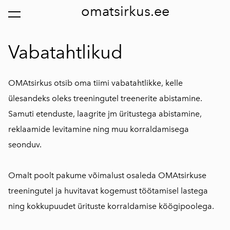
omatsirkus.ee
lisati ostukorvi.
Vaata ostukorvi
Vabatahtlikud
OMAtsirkus otsib oma tiimi vabatahtlikke, kelle
ülesandeks oleks treeningutel treenerite abistamine.
Samuti etenduste, laagrite jm üritustega abistamine,
reklaamide levitamine ning muu korraldamisega
seonduv.
Omalt poolt pakume võimalust osaleda OMAtsirkuse
treeningutel ja huvitavat kogemust töötamisel lastega
ning kokkupuudet ürituste korraldamise köögipoolega.